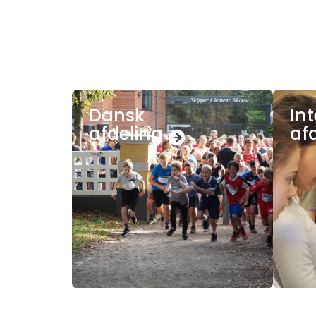
Dansk
In
afdeling
af