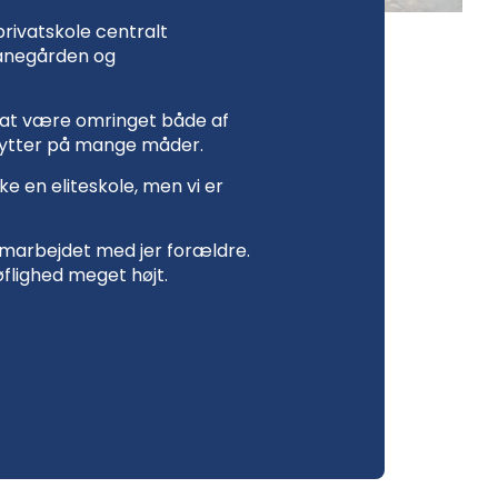
rivatskole centralt
Banegården og
e at være omringet både af
nytter på mange måder.
kke en eliteskole, men vi er
il samarbejdet med jer forældre.
flighed meget højt.