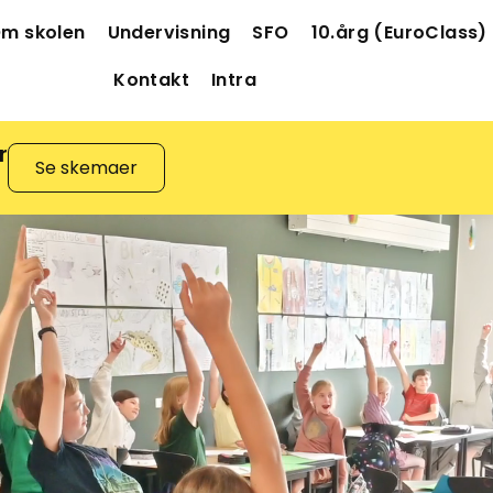
m skolen
Undervisning
SFO
10.årg (EuroClass)
Kontakt
Intra
r
Se skemaer