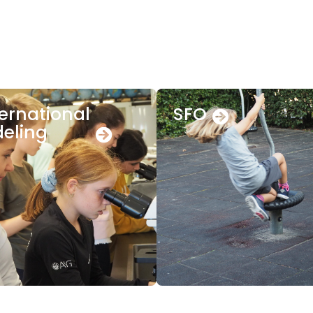
ternational
SFO
deling