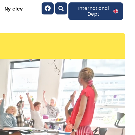
International
Ny elev
Dept