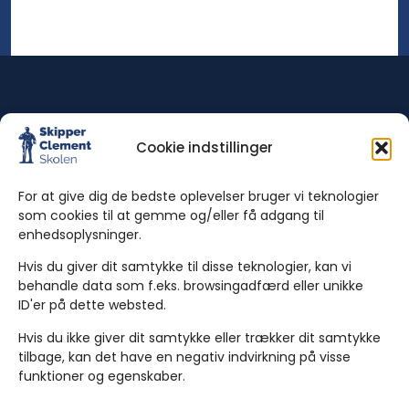
Cookie indstillinger
For at give dig de bedste oplevelser bruger vi teknologier
som cookies til at gemme og/eller få adgang til
enhedsoplysninger.
Hvis du giver dit samtykke til disse teknologier, kan vi
Kontakt
behandle data som f.eks. browsingadfærd eller unikke
ID'er på dette websted.
Tlf. 98 12 11 88
Hvis du ikke giver dit samtykke eller trækker dit samtykke
Skipper Clement Skolen
tilbage, kan det have en negativ indvirkning på visse
Gl. Kærvej 28-31,
funktioner og egenskaber.
9000 Aalborg Danmark