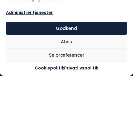
Administrer tjenester
Godkend
Afvis
Se præferencer
Cookiepolitik
Privatlivspolitik
Kontakt
Tlf. 98 12 11 88
Skipper Clement Skolen
Gl. Kærvej 28-31,
9000 Aalborg Danmark
Webdrop via link