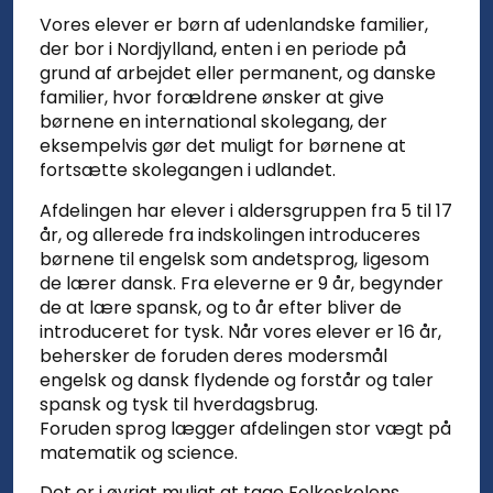
Vores elever er børn af udenlandske familier,
der bor i Nordjylland, enten i en periode på
grund af arbejdet eller permanent, og danske
familier, hvor forældrene ønsker at give
børnene en international skolegang, der
eksempelvis gør det muligt for børnene at
fortsætte skolegangen i udlandet.
Afdelingen har elever i aldersgruppen fra 5 til 17
år, og allerede fra indskolingen introduceres
børnene til engelsk som andetsprog, ligesom
de lærer dansk. Fra eleverne er 9 år, begynder
de at lære spansk, og to år efter bliver de
introduceret for tysk. Når vores elever er 16 år,
behersker de foruden deres modersmål
engelsk og dansk flydende og forstår og taler
spansk og tysk til hverdagsbrug.
Foruden sprog lægger afdelingen stor vægt på
matematik og science.
Det er i øvrigt muligt at tage Folkeskolens