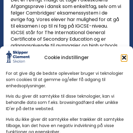
Afgangsprøve i dansk som enkeltfag, selv om vi
følger Cambridges’ eksamenssystem i de
øvrige fag. Vores elever har mulighed for at gå
til eksamen i op til ni fag på IGCSE-niveau.
IGCSE står for The International General
Certificate of Secondary Education og er
adgangsgivende til gymnasier og high schools
over det meste af verden, herunder også i
Cookie indstillinger
Danmark.
Læs mere om Skipper Clement Skolens
For at give dig de bedste oplevelser bruger vi teknologier
internationale afdeling på vores særlige
som cookies til at gemme og/eller få adgang til
hjemmeside – hvor du også kan kontakte os
enhedsoplysninger.
for at høre mere.
Hvis du giver dit samtykke til disse teknologier, kan vi
behandle data som f.eks. browsingadfærd eller unikke
ID'er på dette websted.
Hvis du ikke giver dit samtykke eller trækker dit samtykke
tilbage, kan det have en negativ indvirkning på visse
funktioner og egenskaber.