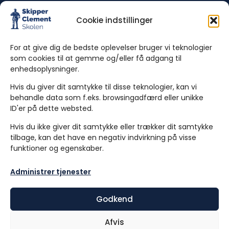
Gl. Kærvej 28-31,
9000 Aalborg Danmark
Cookie indstillinger
Webdrop via link
For at give dig de bedste oplevelser bruger vi teknologier
Lovpligtig material
som cookies til at gemme og/eller få adgang til
enhedsoplysninger.
Tilsynserklæringer og referater
Hvis du giver dit samtykke til disse teknologier, kan vi
Vedtægter
behandle data som f.eks. browsingadfærd eller unikke
Undervisningsmiljøvurdering
ID'er på dette websted.
Privatlivspolitik
Hvis du ikke giver dit samtykke eller trækker dit samtykke
Cookiepolitik
tilbage, kan det have en negativ indvirkning på visse
Whistleblowerordning
funktioner og egenskaber.
Faktura
Administrer tjenester
Skolens CVR-nr er
35876219
Godkend
Skolens EAN-nr er
5740032412369
Afvis